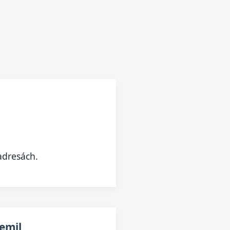
adresách.
emil