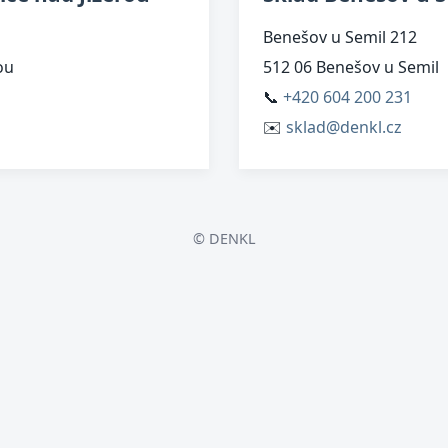
Benešov u Semil 212
ou
512 06 Benešov u Semil
📞
+420 604 200 231
✉️
sklad@denkl.cz
© DENKL