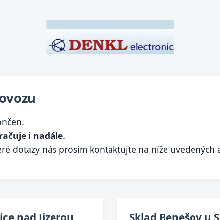
rovozu
ončen.
račuje i nadále.
ré dotazy nás prosím kontaktujte na níže uvedených 
ce nad Jizerou
Sklad Benešov u S